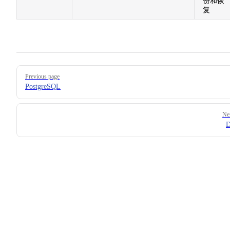
份和恢
复
Pager
Previous page
PostgreSQL
Ne
D