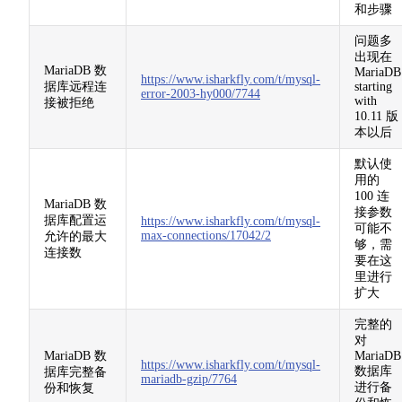
和步骤
问题多
出现在
MariaDB 数
MariaDB
https://www.isharkfly.com/t/mysql-
据库远程连
starting
error-2003-hy000/7744
with
接被拒绝
10.11 版
本以后
默认使
用的
100 连
MariaDB 数
接参数
据库配置运
https://www.isharkfly.com/t/mysql-
可能不
max-connections/17042/2
允许的最大
够，需
连接数
要在这
里进行
扩大
完整的
对
MariaDB 数
MariaDB
https://www.isharkfly.com/t/mysql-
数据库
据库完整备
mariadb-gzip/7764
进行备
份和恢复