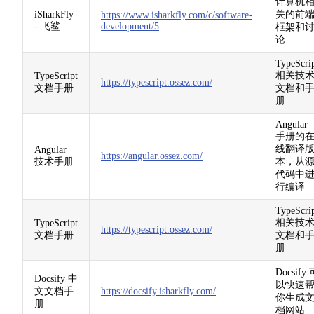
计算机
iSharkFly
关的前
https://www.isharkfly.com/c/software-
- 飞鲨
development/5
框架和
论
TypeScri
相关技
TypeScript
https://typescript.ossez.com/
文档手册
文档和
册
Angular
手册的
线翻译
Angular
https://angular.ossez.com/
技术手册
本，从
代码中
行编译
TypeScri
相关技
TypeScript
https://typescript.ossez.com/
文档手册
文档和
册
Docsify
Docsify 中
以快速
文文档手
https://docsify.isharkfly.com/
你生成
册
档网站