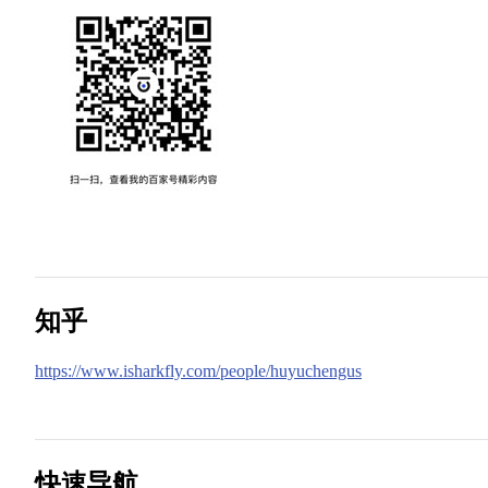
知乎
https://www.isharkfly.com/people/huyuchengus
快速导航